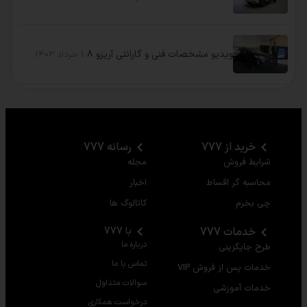
ویدیو مشخصات فنی و گارانتی آریزو ۸
1 خرداد 1403
خرید از 777
رسانه 777
شرایط فروش
مجله
محاسبه گر اقساط
اخبار
چی بخرم
کاتالوگ ها
خدمات 777
با 777
درباره ما
طرح جایگزینی
تماس با ما
خدمات پس از فروش VIP
سوالات متداول
خدمات آموزشی
درخواست همکاری