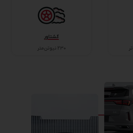
گشتاور
230 نیوتن‌متر