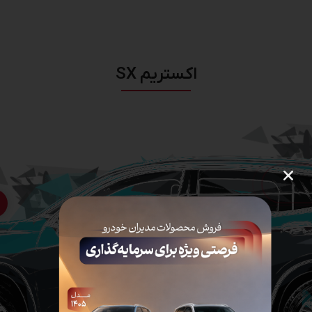
اکستریم SX
سیستم ایمنی