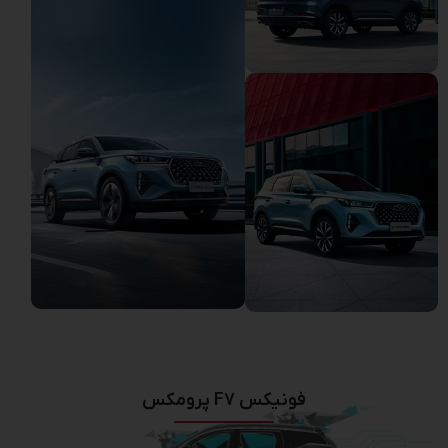
فونیکس F7 پرومکس