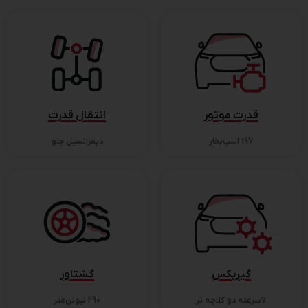
قدرت موتور
انتقال قدرت
197 اسب‌بخار
دیفرانسیل جلو
گیربکس
گشتاور
7سرعته دو کلاچه تر
290 نیوتن‌متر