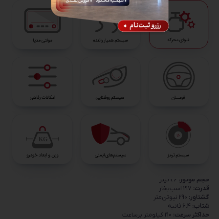
قوای محرکه
محور محرک:
دیفرانسیل جلو
گیربکس:
7سرعته دو کلاچه تر
پیشرانه:
4 سیلندر 1/6 لیتر توربو GDI
حجم موتور:
1.6 لیتر
قدرت:
197 اسب‌بخار
گشتاور:
290 نیوتن‌متر
شتاب:
6.4 ثانیه
حداکثر سرعت:
210 کیلومتر برساعت