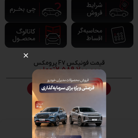
قیمت فونیکس F7 پرومکس
2,589,700,000
تومان
777
شرایط فروش فونیکس F7 پرومکس
ویژگی های خودرو