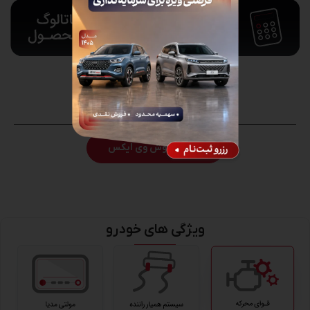
قیمت اکستریم VX:
5,164,800,000
تومان
777
شرایط فروش وی ایکس
ویژگی های خودرو