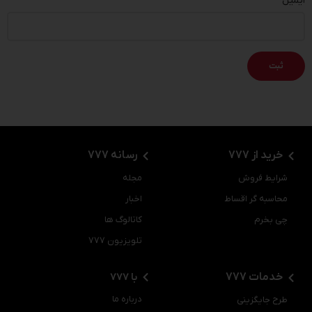
*
ایمیل
انشالله به زودی میخرمش
0
0
حسام
–
28 دی 1403
به زودی میخرم
خرید از 777
رسانه 777
0
0
شرایط فروش
مجله
محاسبه گر اقساط
اخبار
محسن صادقی
–
27 دی 1403
چی بخرم
کاتالوگ ها
تلویزیون 777
خداییش ماشینای مدیران خودرو تو چینی حرف نداره حداقل از آریزو
خدمات 777
با 777
به بالا
4 سال پیش سری اول آریزو 6 و خریدم و تا الان 115 تا رفتم باهاش
درباره ما
طرح جایگزینی
شاید باور نکنید فقط بنزین و روغن و لنت جلو هزینه کردم و همه