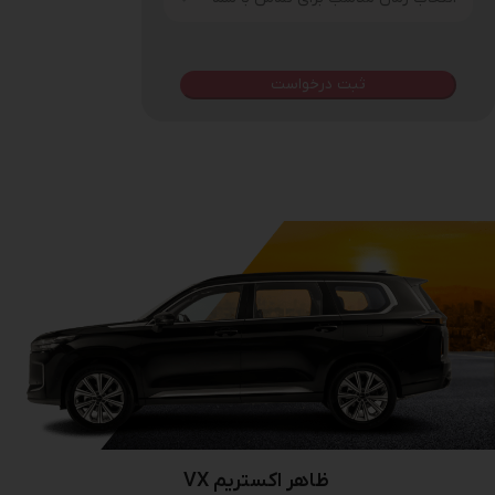
ظاهر اکستریم VX