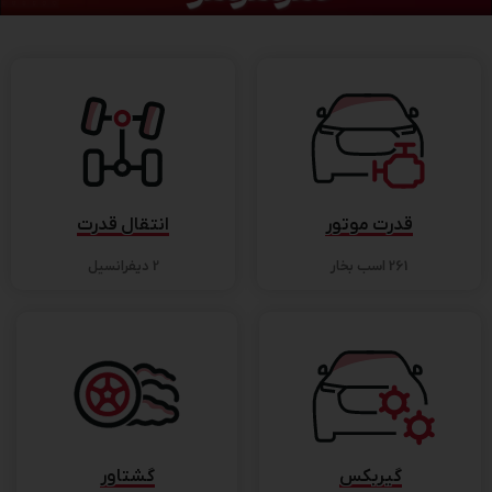
قدرت موتور
انتقال قدرت
261 اسب بخار
2 دیفرانسیل
گیربکس
گشتاور