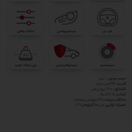
قوای محرکه
محور محرک:
دو دیفرانسیل AWD
گیربکس:
8 سرعته AT
پیشرانه:
4 سیلندر توربوشارژ GDI
حجم موتور:
2 لیتر
قدرت:
261 اسب‌بخار
گشتاور:
400 نیوتن‌متر
شتاب:
8.5 ثانیه
حداکثر سرعت:
210 کیلومتر برساعت
مصرف ترکیبی در 100 کیلومتر:
7.9