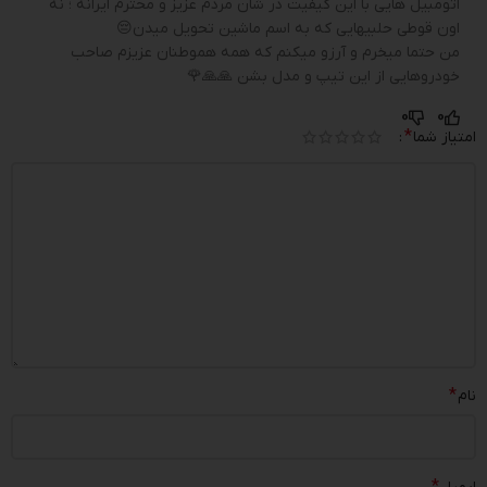
اتومبیل هایی با این کیفیت در شان مردم عزیز و محترم ایرانه ؛ نه
اون قوطی حلبیهایی که به اسم ماشین تحویل میدن😔
من حتما میخرم و آرزو میکنم که همه هموطنان عزیزم صاحب
خودروهایی از این تیپ و مدل بشن 🙏🙏🌹
0
0
*
امتیاز شما
امیر محمد حیدری
–
4 بهمن 1403
سلام
قصد خرید اکستریم vx رو دارم و امیدوارم به لصف خدا انشالله به
زودی زود به تونم بخرمش
0
0
*
نام
عالی پور
–
1 بهمن 1403