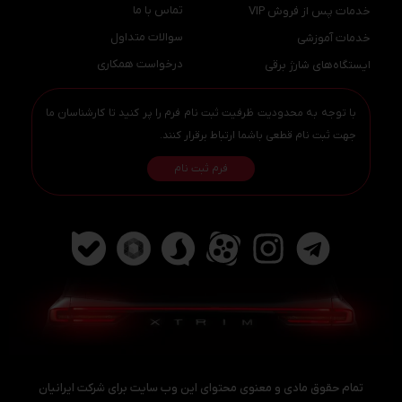
تماس با ما
خدمات پس از فروش VIP
چی عالی
الان قصد دارم اکستریم یا آریزو8 بگیرم و موندم کدوم ؟؟؟ 4 تومن
سوالات متداول
خدمات آموزشی
ندارم ولی دلم اکستریم vx میخواد
درخواست همکاری
ایستگاه‌های شارژ برقی
آریزو 8 و گرفته بودم ولی تا اکستریم و دیدم و تست درایو رفتم الان
اینو میخوام ولی 4 تومن ندارم 2 تومن کم دارم
با توجه به محدودیت ظرفیت ثبت نام فرم را پر کنید تا کارشناسان ما
0
0
جهت ثبت نام قطعی باشما ارتباط برقرار کنند.
فرم ثبت نام
محمد
–
19 دی 1403
عالیه
0
0
محمد
–
19 دی 1403
تمام حقوق مادی و معنوی محتوای این وب سایت برای شرکت ایرانیان