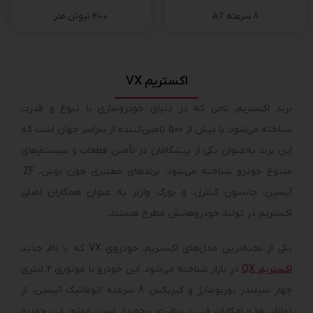
8 سرعته AT
400 نیوتن متر
اکستریم VX
برند اکستریم، نامی که در دنیای خودروسازی با تنوع و قدرت
شناخته می‌شود. با بیش از 500 تامین‌کننده از سراسر جهان است که
این برند به‌عنوان یکی از پیشگامان در تأمین قطعات و سیستم‌های
متنوع خودرو شناخته می‌شود. برندهای معتبری چون بوش، ZF،
آیسین، جانسون کنترل، و بورگ وارنر به عنوان همکاران اصلی
اکستریم در تولید خودروهایش مطرح هستند.
یکی از نخبه‌ترین مدل‌های اکستریم، خودروی VX که با نام جدید
اکستریم QX
در بازار شناخته می‌شود. این خودرو با موتوری 2 لیتری
چهار سیلندر توربوشارژ و گیربکس 8 سرعته اتوماتیک آیسین، از
توانایی‌ها و امکانات فنی بی‌نظیری برخوردار است. موتور این خودرو