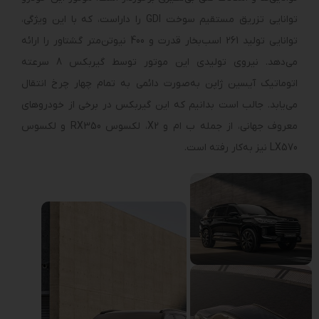
توانایی تزریق مستقیم سوخت GDI را داراست، که با این ویژگی،
توانایی تولید 261 اسب‌بخار قدرت و 400 نیوتن‌متر گشتاور را ارائه
می‌دهد. نیروی تولیدی این موتور توسط گیربکس 8 سرعته
اتوماتیک آیسین ژاپن به‌صورت دائمی به تمام چهار چرخ انتقال
می‌یابد. جالب است بدانیم که این گیربکس در برخی از خودروهای
معروف جهانی، از جمله ب ام و X2، لکسوس RX350 و لکسوس
LX570 نیز به‌کار رفته است.