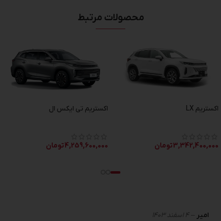
محصولات مرتبط
اکستریم LX
اکستریم تی ایکس ال
3,342,400,000
تومان
4,259,600,000
تومان
امیر
–
4 اسفند 1403