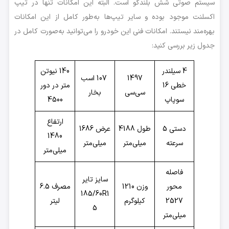
سیستم صوتی شش بلندگو است. البته این امکانات تنها در تیپ
اکسلنت موجود بوده و سایر تیپ‌ها به‌طور کامل از این امکانات
بهره‌مند نیستند. امکانات فنی این خودرو را می‌توانید به‌صورت کامل در
جدول زیر بررسی کنید:
4 سیلندر
140 نیوتن
1497
107 اسب
خطی 16
متر در دور
سی‌سی
بخار
سوپاپ
4500
ارتفاع
دستی 5
طول 4188
عرض 1686
1480
سرعته
میلی‌متر
میلی‌متر
میلی‌متر
فاصله
سایز تایر
محور
وزن 1210
مصرف 6.5
185/60R1
2527
کیلوگرم
لیتر
5
میلی‌متر