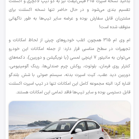
بدانید نسخه اسپرت 315 فیس‌لیفت نیز به دو تیپ لاکچری و اکسلنت
تقسیم بندی می‌شود و در حال حاضر تنها نسخه اکسلنت برای
مشتریان قابل سفارش بوده و عرضه سایر تیپ‌ها به طور ناگهانی
متوقف شده است!
ام وی ام 315 همچون اغلب خودروهای چینی از لحاظ امکانات و
تجهیزات در سطح مناسبی قرار دارد؛ از جمله امکانات این خودرو
می‌توان به مانیتور 7 اینچی لمسی (با نویگیشن و دوربین)، دکمه‌های
کنترلر روی فرمان، بلوتوث، روکش چرم صندلی‌ها‌، رینگ آلومینیومی،
دوربین دید عقب، کیت اسپرت بدنه، سیستم صوتی با شش بلندگو
اشاره کرد؛ البته مجموعه کامل این امکانات تنها در تیپ اسپرت اکسلنت
قابل دسترسی بوده و سایر تیپ‌ها فاقد تمامی این امکانات هستند.