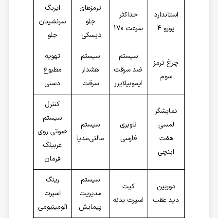
ترمزهای
ایربگ
استاندارد
حداکثر
جلو
سرنشینان
یورو 4
سرعت 170
دیسکی
جلو
سیستم
سیستم
تهويه
چراغ ترمز
ضد سرقت
هشدار
مطبوع
سوم
ایموبیلایزر
سرقت
دستی
کنترل
نمایشگر
سیستم
لمسی
ناوبری
سیستم
صوتی روی
هفت
فارسی
مالتی‌مدیا
غربیلک
اینچی
فرمان
سیستم
رینگ
دوربین
کیت
مدیریت
اسپرت
دید عقب
اسپرت بدنه
پیمایش
آلومینیومی