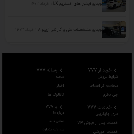
ویدیو آپشن های اکستریم LX
1 خرداد 1403
ویدیو مشخصات فنی و گارانتی آریزو ۸
1 خرداد 1403
خرید از 777
رسانه 777
شرایط فروش
مجله
محاسبه گر اقساط
اخبار
چی بخرم
کاتالوگ ها
خدمات 777
با 777
درباره ما
طرح جایگزینی
تماس با ما
خدمات پس از فروش VIP
سوالات متداول
خدمات آموزشی