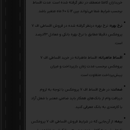
خریداران کاملا منعطف در نظر گرفته شده است. مدت اقساط
برحسب شرایط شما می‌تواند بین 12 تا 60 ماه متغیر باشد.
نرخ بهره:
نرخ بهره درنظر گرفته شده در فروش اقساطی اف 7
پرومکس دقیقا مطابق با نرخ بهره بانکی و معادل 23درصد
است.
اقساط ماهیانه:
اقساط ماهیانه در خرید اقساطی اف 7
پرومکس برحسب مدت زمان بازپرداخت و میزان
پیش‌پرداخت متفاوت است.
ضمانت:
در طرح اقساط اف 7 پرومکس با توجه به لزوم
دریافت وام از بانک‌های همکار باید ضامنی معتبر با شغل آزاد
یا کارمندی به بانک معرفی کنید.
بیمه:
از آن‌جایی ‌که در شرایط فروش اقساطی اف 7 پرومکس