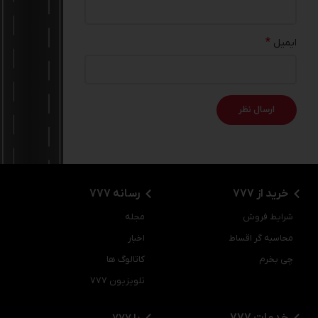
*
ایمیل
خرید از 777
رسانه 777
شرایط فروش
مجله
محاسبه گر اقساط
اخبار
چی بخرم
کاتالوگ ها
تلویزیون 777
خدمات 777
با 777