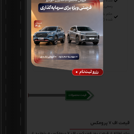
شده (کارمندان
(پزشکان)
رسمی)
پروانه نظام مهندسی
حکم بازنشستگی مهر
(مهندسان)
شده (بازنشستگان)
پروانه فعالیت و ثبت
شرکت، روزنامه رسمی،
اساسنامه، آگهی
آخرین
تغییرات(شرکت داران
و اعضا هئیت مدیره)
قیمت اف 7 پرومکس
برای اطلاع از قیمت روز فونیکس اف 7 پرومکس می‌توانید از