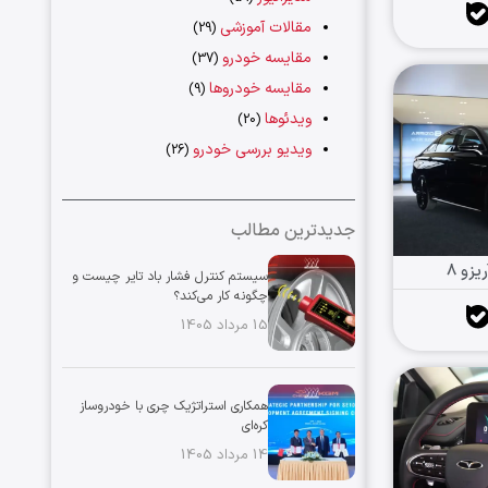
مقالات آموزشی
(29)
مقایسه خودرو
(37)
مقایسه خودروها
(9)
ویدئوها
(20)
ویدیو بررسی خودرو
(26)
جدیدترین مطالب
زو ۸
سیستم کنترل فشار باد تایر چیست و
چگونه کار می‌کند؟
15 مرداد 1405
همکاری استراتژیک چری با خودروساز
کره‌ای
14 مرداد 1405