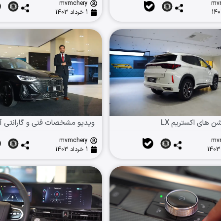
mvmchery
mv
1 خرداد 1403
ن های اکستریم LX
ویدیو مشخصات فنی و گارانتی آری
mvmchery
mv
1 خرداد 1403