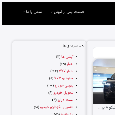
خدمات پس از فروش
تماس با ما
دسته‌بندی‌ها
آپشن ها
(11)
اخبار
(49)
اخبار 777
(246)
استودیو 777
(8)
بررسی خودرو
(100)
تحویل خودرو
(8)
تست درایو
(4)
تعمیر و نگهداری خودرو
ویدیو مشخصات فنی و گارانتی تیگو ۸ پرومکس
(18)
مدیرانیوز
(59)