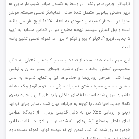
تزئیناتی چرمی قرمز ‌رنگ ، در وسط به کنسول میانی شیب‌دار مزین به
تریم مشکی پیانویی متصل شده است . نمایشگر لمسی سیستم مولتی
مدیا در ساختار کشیده و عمودی به ابعاد 10.25 اینچ افزایش یافته
است و پنل کنترلی سیستم تهویه مطبوع نیز در اقدامی مشابه به آریزو
5 جدید، آریزو 6، تیگو 7 پرو و تیگو 8 پرو ، به نمونه لمسی تغییر یافته
است.
این مهم باعث شده است از تعدد و حجم کلید‌های کنترلی به شکل
محسوسی کاهش یافته و نمای داشبرد جلوه‌ای بسیار مدرن و لوکس
پیدا کند . طراحی رودری‌ها و صندلی‌ها نیز با تمایز نسبت به نسل
پیشین ، ضمن همراه داشتن تغییرات جزئی ، به تریم قرمز رنگ مشابه
داشبورد مزین شده است تا فضای داخلی را به طور کلی با جلوه بصری
کاملا جدید احیا کند . با توجه به جزئیات بیان شده ، سایر رقبای کره‌ای،
ژاپنی و اروپایی X55 پرو به دلیل قدیمی‌ بودن ، از دیدگاه طراحی
نمای داخلی و سطح آپشن‌های ارائه شده، توان زیادی در رقابت با این
خودرو به روز شده ندارند ، ضمن آن که قیمت نهایی نمونه دست دوم
آن‌ها نیز به مراتب بالاتر است.