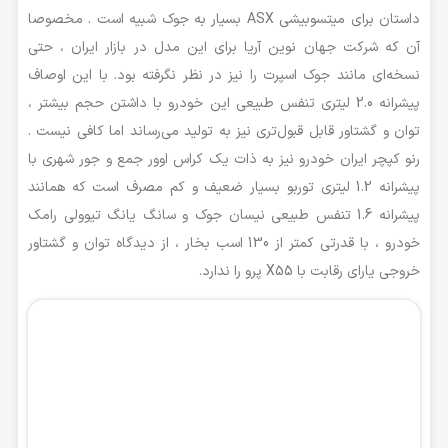
داستان برای میتسوبیشی ASX بسیار به جوک شبیه است . مخصوصا
آن که شرکت جهان نوین آریا برای این مدل در بازار ایران ، حتی
نسخه‌ای مانند جوک اسپرت را نیز در نظر نگرفته بود. با این اوصاف
پیشرانه 2.0 لیتری تنفس طبیعی این خودرو با داشتن حجم بیشتر ،
توان و گشتاور قابل قبول‌تری نیز به تولید می‌رساند اما کافی نیست .
رنو کپچر ایران خودرو نیز به ذات یک کراس اوور جمع و جور شهری با
پیشرانه‌ 1.2 لیتری توربو بسیار ضعیف و کم مصرف است که همانند
پیشرانه 1.6 تنفس طبیعی نیسان جوک و سانگ یانگ تیوولی رامک
خودرو ، با قدرتی کمتر از 130 اسب بخار ، از دیدگاه توان و گشتاور
خروجی یارای رقابت با X55 پرو را ندارد.