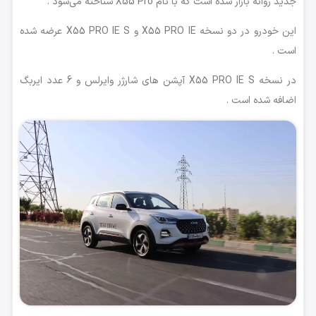
جدید روانه بازار شده است که با نام X55 Pro شناخته می‌شود .
این خودرو در دو نسخه X55 PRO IE و X55 PRO IE S عرضه شده
است .
در نسخه X55 PRO IE S آپشن های شارژر وایرلس و 6 عدد ایربگ
اضافه شده است .