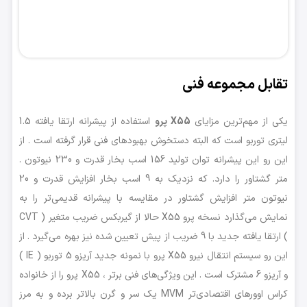
تقابل مجموعه فنی
یکی از مهم‌ترین مزایای
X55 پرو
استفاده از پیشرانه ارتقا یافته 1.5
لیتری توربو است که البته دستخوش بهبودهای فنی قرار گرفته است . از
این رو این پیشرانه توان تولید 156 اسب بخار قدرت و 230 نیوتون .
متر گشتاور را دارد. که نزدیک به 9 اسب بخار افزایش قدرت و 20
نیوتون متر افزایش گشتاور در مقایسه با پیشرانه قدیمی‌تر را به
نمایش می‌گذارد نسخه پرو X55 حالا از گیربکس ضریب متغیر ( CVT
) ارتقا یافته جدید با 9 ضریب از پیش تعیین شده نیز بهره می‌گیرد . از
این رو سیستم انتقال نیرو X55 پرو با نمونه جدید آریزو 5 توربو ( IE )
و آریزو 6 مشترک است . این ویژگی‌های فنی برتر ، X55 پرو را از خانواده
کراس اوورهای اقتصادی‌تر MVM یک سر و گرن بالاتر برده و به مرز