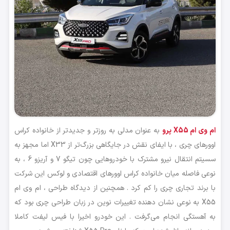
ام وی ام X55 پرو
به عنوان مدلی به روز‌تر و جدیدتر از خانواده کراس
اوورهای چری ، با ایفای نقش در جایگاهی بزرگ‌تر از X33 اما مجهز به
سسیتم انتقال نیرو مشترک با خودروهایی چون تیگو 7 و آریزو 6 ، به
نوعی فاصله میان خانواده کراس اوورهای اقتصادی و لوکس این شرکت
با برند تجاری چری را کم کرد . همچنین از دیدگاه طراحی ، ام وی ام
X55 به نوعی نشان دهنده تغییرات نوین در زبان طراحی چری بود که
به آهستگی انجام می‌گرفت . این خودرو اخیرا با فیس لیفت کاملا