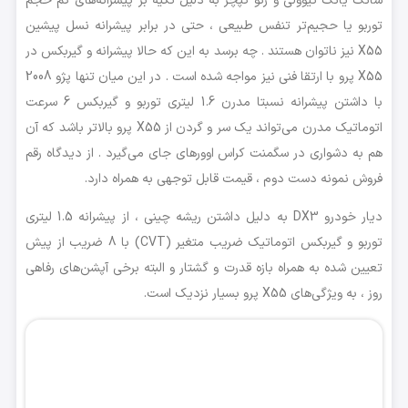
توربو یا حجیم‌تر تنفس طبیعی ، حتی در برابر پیشرانه نسل پیشین
X55 نیز ناتوان هستند . چه برسد به این که حالا پیشرانه و گیربکس در
X55 پرو با ارتقا فنی نیز مواجه شده است . در این میان تنها پژو 2008
با داشتن پیشرانه نسبتا مدرن 1.6 لیتری توربو و گیربکس 6 سرعت
اتوماتیک مدرن می‌تواند یک سر و گردن از X55 پرو بالاتر باشد که آن
هم به دشواری در سگمنت کراس اوورهای جای می‌گیرد . از دیدگاه رقم
فروش نمونه دست دوم ، قیمت قابل توجهی به همراه دارد.
دیار خودرو DX3 به دلیل داشتن ریشه چینی ، از پیشرانه 1.5 لیتری
توربو و گیربکس اتوماتیک ضریب متغیر (CVT) با 8 ضریب از پیش
تعیین شده به همراه بازه قدرت و گشتار و البته برخی آپشن‌های رفاهی
روز ، به ویژگی‌های X55 پرو بسیار نزدیک‌ است.