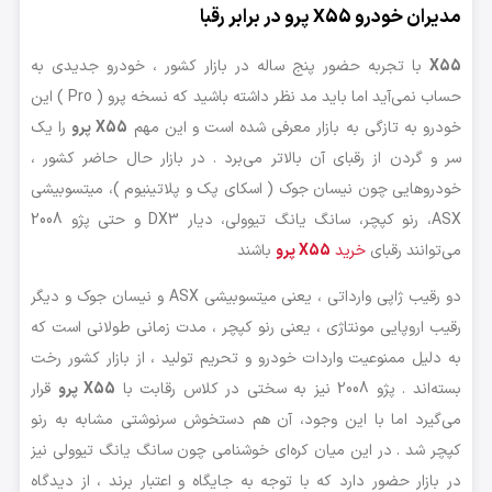
مدیران خودرو
X55
پرو در برابر رقبا
X55
با تجربه حضور پنج ساله در بازار کشور ، خودرو جدیدی به
حساب نمی‌آید اما باید مد نظر داشته باشید که نسخه پرو ( Pro ) این
خودرو به تازگی به بازار معرفی شده است و این مهم
X55 پرو
را یک
سر و گردن از رقبای آن بالاتر می‌برد . در بازار حال حاضر کشور ،
خودروهایی چون نیسان جوک ( اسکای پک و پلاتینیوم )، میتسوبیشی
ASX، رنو کپچر، سانگ یانگ تیوولی، دیار DX3 و حتی پژو 2008
می‌توانند رقبای
خرید
X55 پرو
باشند
دو رقیب ژاپی وارداتی ، یعنی میتسوبیشی ASX و نیسان جوک و دیگر
رقیب اروپایی مونتاژی ، یعنی رنو کپچر ، مدت زمانی طولانی است که
به دلیل ممنوعیت واردات خودرو و تحریم‌ تولید ، از بازار کشور رخت
بسته‌اند . پژو 2008 نیز به سختی در کلاس رقابت با
X55 پرو
قرار
می‌گیرد اما با این وجود، آن هم دستخوش سرنوشتی مشابه به رنو
کپچر شد . در این میان کره‌ای خوشنامی چون سانگ یانگ تیوولی نیز
در بازار حضور دارد که با توجه به جایگاه و اعتبار برند ، از دیدگاه