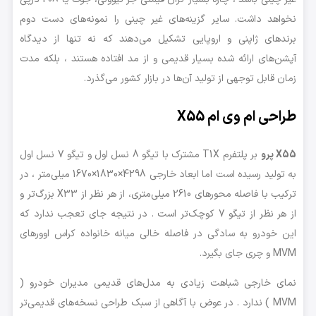
نخواهد داشت. سایر گزینه‌های غیر چینی را نمونه‌های دست دوم
برند‌های ژاپنی و اروپایی تشکیل می‌دهند که نه تنها از دیدگاه
آپشن‌های ارائه شده بسیار قدیمی و از مد افتاده‌ هستند ، بلکه مدت
زمان قابل توجهی از تولید آن‌ها در بازار کشور می‌گذرد.
طراحی ام وی ام X55
X55 پرو
بر پلتفرم T1X مشترک با تیگو 8 نسل اول و تیگو 7 نسل اول
به تولید رسیده است اما ابعاد خارجی 4298×1830×1670 میلی‌متر ، در
ترکیب با فاصله محورهای 2610 میلی‌متری، از هر نظر از X33 بزرگ‌تر و
از هر نظر از تیگو 7 کوچک‌تر است . در نتیجه جای تعجب ندارد که
این خودرو به سادگی در فاصله خالی میانه خانواده کراس اوورهای
MVM و چری جای بگیرد.
نمای خارجی شباهت زیادی به مدل‌های قدیمی مدیران خودرو (
MVM ) ندارد . در عوض با آگاهی از سبک طراحی نسخه‌های قدیمی‌تر