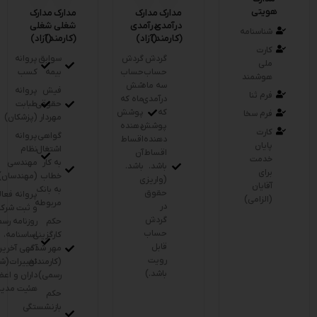
هویتی
مدارک
مدارک
مدارک
مدارک
درآمدی
درآمدی
شغلی
شغلی
شناسنامه
(کارمند)
(آزاد)
(کارمند)
(آزاد)
کارت
گردش
گردش
سوابق
پروانه
ملی
حساب
حساب
بیمه
کسب
هوشمند
سه ماه
شش
فیش
پروانه
فرم ثنا
درآمدی
ماه که
حقوقی
طبابت
که
پوشش
فرم سخا
مهردار
(پزشکان)
پوشش
دهنده
کارت
گواهی
پروانه
دهنده
اقساط
پایان
اشتغال
نظام
اقساط
آن
خدمت
به کار
مهندسی
باشد.
باشد.
برای
خطاب
(مهندسان)
(واریزی
آقایان
به بانک
حقوق
پروانه فعا
(الزامی)
مربوطه
در
و ثبت شرک
گردش
حکم
روزنامه رسم
حساب
کارگزینی
اساسنامه،
قابل
مهر شده
آگهی آخرین
رویت
(کارمندان
تغییرات(ش
باشد.)
رسمی)
داران و اعض
هئیت مدیر
حکم
بازنشستگی