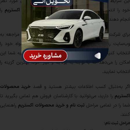
این شرایط ویژه، متقاضیان می‌توانند به‌راحتی خودروهای مورد نظر
ود را انتخاب کرده و
فرآیند ثبت نام جدید محصولات اکستریم
را
انجام دهند.
رای شرکت در
ثبت نام محصولات اکستریم
، کافی است با مراجعه به
وب‌سایت رسمی، اطلاعات خود را وارد کرده و مدل دلخواه خود را
انتخاب کنید. شرایط متنوع فروش اعم از نقد و اقساط، به شما این
امکان را می‌دهد که با توجه به بودجه و نیاز خود، بهترین گزینه را
انتخاب نمایید.
گر به‌دنبال کسب اطلاعات بیشتر هستید و قصد
خرید محصولات
اکستریم
را دارید، می‌توانید با کارشناسان فروش هم تماس بگیرید تا
شما را در تمامی مراحل
ثبت نام و خرید محصولات اکستریم
راهنمایی
کنند.
مراحل ثبت نام: