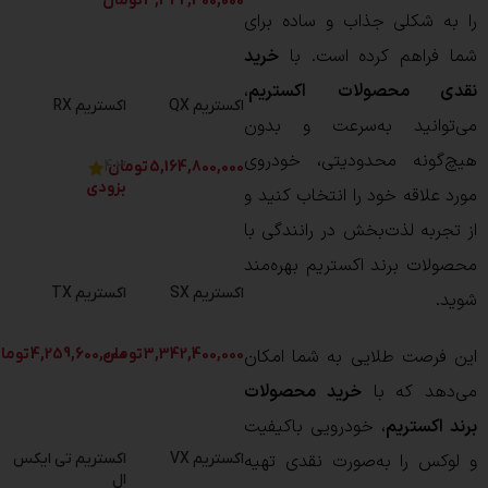
3,342,400,000
تومان
را به شکلی جذاب و ساده برای
شما فراهم کرده است. با
خرید
نقدی محصولات اکستریم
،
اکستریم QX
اکستریم RX
می‌توانید به‌سرعت و بدون
هیچ‌گونه محدودیتی، خودروی
5,164,800,000
تومان
4.3
بزودی
مورد علاقه خود را انتخاب کنید و
از تجربه‌ لذت‌بخش در رانندگی با
محصولات برند اکستریم بهره‌مند
اکستریم SX
اکستریم TX
شوید.
این فرصت طلایی به شما امکان
3,342,400,000
تومان
4,259,600,000
توما
می‌دهد که با
خرید محصولات
برند اکستریم
، خودرویی باکیفیت
و لوکس را به‌صورت نقدی تهیه
اکستریم VX
اکستریم تی ایکس
ال