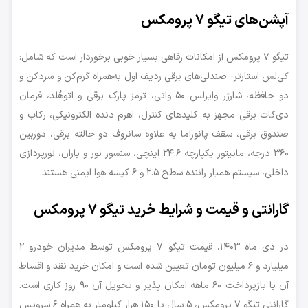
آپشن‌های تیگو ۷ پرومکس
تیگو ۷ پرومکس از امکانات رفاهی بسیار خوبی برخوردار است که شامل:
کی‌لس استارتر- صندلی‌های برقی ردیف اول به‌همراه گرم‌کن و سردکن و
دو حافظه، شارژر وایرلس ۵۰ واتی، ترمز پارک برقی و اتوهُلد، فرمان
دی‌کات برقی مجهز به کلیدهای کنترل، اهرم دنده الکترونیکی، رکاب و
صندوق برقی، سقف پانوراما به علاوه سانروف دو حالته برقی، دوربین
۳۶۰ درجه، مانیتور یکپارچه ۲۴.۶ اینچی، سنسور نور و باران، نورپردازی
داخلی، سیستم همیار راننده سطح ۲.۵ و ۶ کیسه هوا ایمنی هستند.
گارانتی و قیمت و شرایط خرید تیگو ۷ پرومکس
در دی ماه ۱۴۰۳، قیمت تیگو ۷ پرومکس توسط مدیران خودرو ۲
میلیارد و ۶ میلیون تومان تعیین شده است و امکان خرید نقد و اقساط
آن با بازپرداخت ۶۰ ماهه امکان پذیر و تحویل آن ۹۰ روز کاری است.
گارانتی تیگو ۷ پرومکس، ۵ سال یا ۱۵۰ هزار کیلومتر به همراه ۶ سرویس