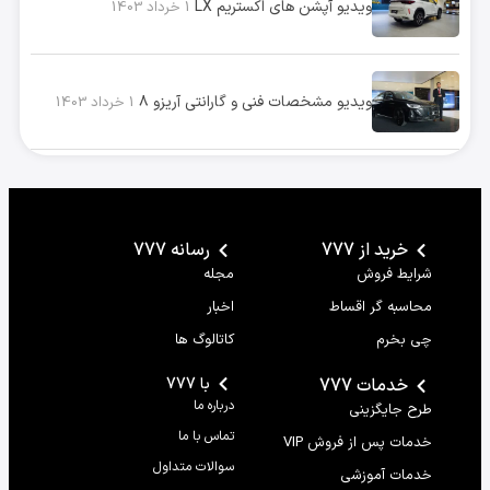
ویدیو آپشن های اکستریم LX
1 خرداد 1403
ویدیو مشخصات فنی و گارانتی آریزو ۸
1 خرداد 1403
خرید از 777
رسانه 777
شرایط فروش
مجله
محاسبه گر اقساط
اخبار
چی بخرم
کاتالوگ ها
خدمات 777
با 777
درباره ما
طرح جایگزینی
تماس با ما
خدمات پس از فروش VIP
سوالات متداول
خدمات آموزشی