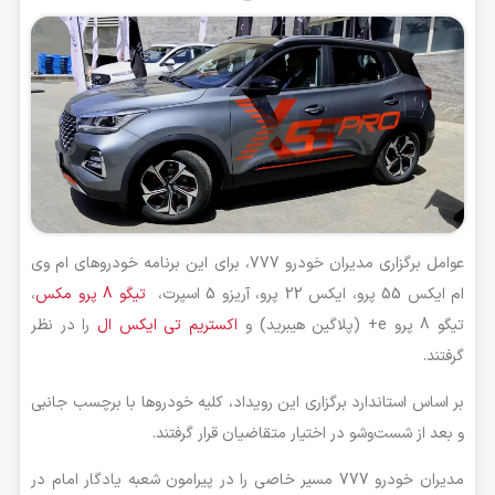
عوامل برگزاری مدیران خودرو 777، برای این برنامه خودروهای ام وی
ام ایکس 55 پرو، ایکس 22 پرو، آریزو 5 اسپرت،
تیگو 8 پرو مکس
،
تیگو 8 پرو e+ (پلاگین هیبرید) و
اکستریم تی ایکس ال
را در نظر
گرفتند.
بر اساس استاندارد برگزاری این رویداد، کلیه خودروها با برچسب جانبی
و بعد از شست‌و‌شو در اختیار متقاضیان قرار گرفتند.
مدیران خودرو 777 مسیر خاصی را در پیرامون شعبه یادگار امام در