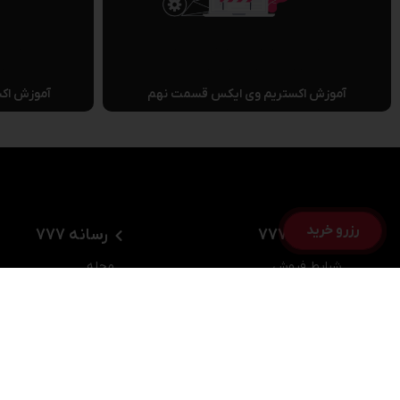
آموزش اکستریم وی ایکس قسمت نهم
آموزش اک
رزرو خرید
خرید از 777
رسانه 777
شرایط فروش
مجله
محاسبه گر اقساط
اخبار
چی بخرم
کاتالوگ ها
تلویزیون 777