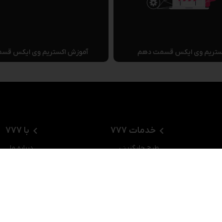
ستریم وی ایکس قسمت دهم
آموزش اکستریم وی ایکس قسم
خدمات 777
با 777
طرح جایگزینی
درباره ما
خدمات پس از فروش VIP
تماس با ما
خدمات آموزشی
سوالات متدا
ایستگاه‌های شارژ برقی
درخواست ه