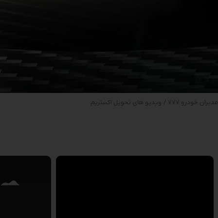
مدیران خودرو 777
/
ویدیو های تحویل اکستریم