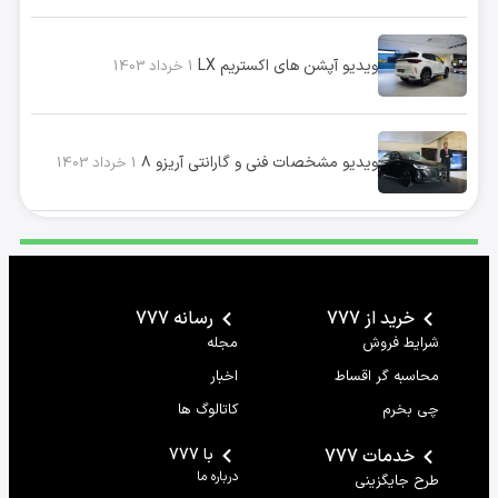
ویدیو آپشن های اکستریم LX
1 خرداد 1403
ویدیو مشخصات فنی و گارانتی آریزو ۸
1 خرداد 1403
خرید از 777
رسانه 777
شرایط فروش
مجله
محاسبه گر اقساط
اخبار
چی بخرم
کاتالوگ ها
خدمات 777
با 777
درباره ما
طرح جایگزینی