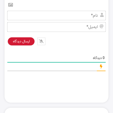
نام*
ایمی
دیدگاه
0