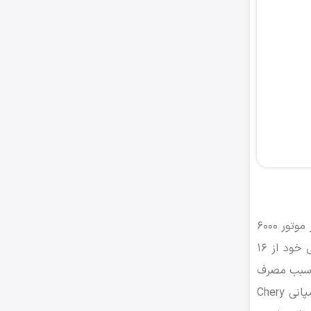
یک پیشرانه‌ی بنزین‌سوز 1.۵ لیتری (۱۴۹۷سی‌سی) بهره می‌برد که توانایی تولید حداکثر قدرت 80 کیلووات (107 اسب بخار) در دور موتور ۶۰۰۰
دور بر دقیقه و حداکثر گشتاور ۱۴۰ نیوتن‌متر در دور موتور ۴۵۰۰ دور بر دقیقه را دارد. این پیشرانه با آرایش چهار سیلندر خطی خود از ۱۶
راق بهتر و موثرتر سبب مصرف
بهینه‌ی سوخت می‌شود. گشتاور خروجی از موتور در این مدل به کمک یک گیربکس ۵ دنده دستی به چرخ‌ها منتقل می‌شود. کمپانی Chery