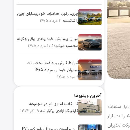
چری، رکورد صادرات خودروسازان چین
را شکست
11 مرداد 1405
میزان پیمایش خودروهای برقی چگونه
محاسبه میشود؟
10 مرداد 1405
شرایط فروش و عرضه محصولات
مدیران خودرو، مرداد 1405
9 مرداد 1405
آخرین ویدیوها
فن کلاب ام وی ام در مجموعه
ست که، با استفاده
کارتینگ آزادی برگزار شد
19 آذر 1404
از نوآوری و خلاقیت مسیر پیشرفت را به سرعت طی کرده و مجموعه‌ای از محصولات مانندTiggo، Eastar، QQ، Fulwin و Arrizo را به بازار
شرکت مدیران
ویدیو آموزش و معرفی فونیکس F7