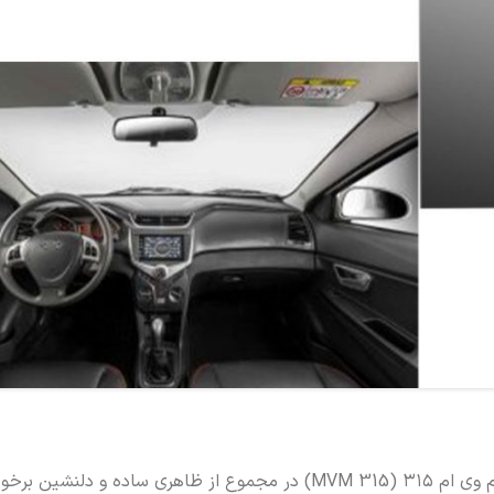
نمایندگی مدیران‌خودرو 777 باید به شما بگوید که خودروی ام وی ام ۳۱۵ (MVM 315) در مجموع از ظاهری سا