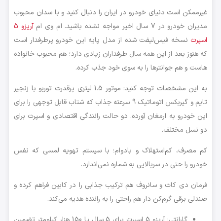
غیرممکن است دنیای خودرو در ایران را دنبال کنید و با سدان محبوب
مدیران خودرو در 7 سال اخیر مواجه نشده باشید. ام وی ام
آریزو 5
اسپرت
نسخه فیس‌لیفت شده از مدل پایه این خودرو پرطرفدار است
که هنوز بعد از این همه سال طرفداران زیادی دارد؛ هم محبوب خانواده
هاست و هم جوانترها را به سوی خود جذب کرده.
به این مشخصات توجه کنید: موتور 1.5 لیتری پرقدرت توربو با زنجیر
تایم و گیربکس اتوماتیک 9 سرعته جذاب که شتاب قابل توجهی را برای
این خودرو به ارمغان آورده. دو حالت رانندگی اقتصادی و اسپرت برای
دو نسل مختلف.
کم مصرف، کم‌استهلاک و بادوام؛ با سیستم تهویه لمسی که نفس
خودرو را حتی در سربالایی به شماره نمی‌اندازد.
فرمان دی کات و سانروف هم ترکیب جذابی را در کابین فراهم کرده‌ و
صندلی برقی گرم‌کن دار هم راحتی را به راننده هدیه می‌کند.
گارانتی: آریزو 5 اسپرت برای 5 سال یا 150 هزار کیلومتر تضمین