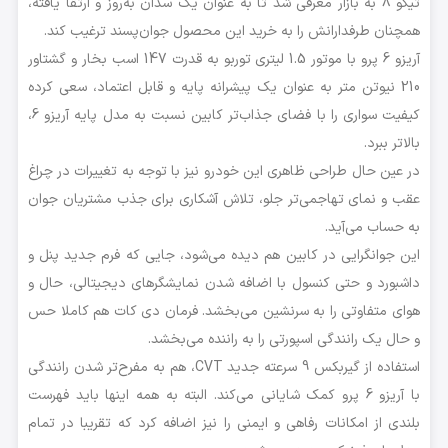
تیگو 8 به بازار معرفی شد تا به عنوان یک سدان به‌روز و ارتقا یافته،
همچنان طرفدارانش را به خرید این محصول جوان‌پسند ترغیب کند.
آریزو 6 پرو با موتور 1.5 لیتری توربو به قدرت 147 اسب بخار و گشتاور
210 نیوتن متر به عنوان یک پیشرانه پایه و قابل اعتماد، سعی کرده
کیفیت سواری را با فضای جذاب‌تر کابین نسبت به مدل پایه آریزو 6،
بالاتر ببرد.
در عین حال طراحی ظاهری این خودرو نیز با توجه به تغییرات در چراغ
عقب و نمای تهاجمی‌تر جلو، تلاش آشکاری برای جذب مشتریان جوان
به حساب می‌آید.
این جوانگرایی در کابین هم دیده می‌شود، جایی که فرم جدید پنل و
داشبورد و حتی کنسول با اضافه شدن نمایشگرهای دیجیتالی، حال و
هوای متفاوتی را به سرنشین می‌بخشد. فرمان دی کات هم کاملا حس
و حال یک رانندگی اسپورتی را به راننده می‌بخشد.
استفاده از گیربکس 9 سرعته جدید CVT، هم به مفرح‌تر شدن رانندگی
با آریزو 6 پرو کمک شایانی می‌کند. البته به همه اینها باید فهرست
بلندی از امکانات رفاهی و ایمنی را نیز اضافه کرد که تقریبا در تمام