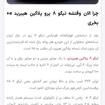
چرا الان وقتشه تیگو 8 پرو پلاگین هیبرید e+
بخری
بعد از درخشش فوق‌العاده فونیکس تیگو 8 پرو در بازار ایران
نسخه‌های متفاوتی از این خودرو هم روانه بازار شده که قدرتمندترین
آن بدون شک نسخه پلاگین هیبرید آن ملقب به e+ است.
تیگو 8 پلاگین هیبریدی
با یک موتور بنزینی و دو موتور برقی و با آن
جثه بزرگ 2 تُنی، می‌تواند در کمتر از 8 ثانیه از حالت ایستا به سرعت
100 کیومتر بر ساعت برسد.
توان 326 اسب بخار و 510 نیوتن متر گشتاور یعنی تیگو 8 e+
پرقدرت‌ترین کراس‌اوور بزرگ سایز مونتاژی کشور است.
تیگو 8 e پلاس تا سقف پر از تکنولوژی است: سیستم همیار راننده
سطح 2.5 خودران با 13 رادار، مانیتور و کلاستر یکپارچه، گرم‌کن