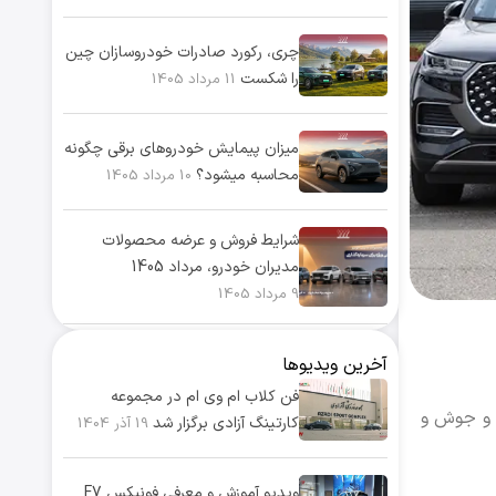
چری، رکورد صادرات خودروسازان چین
را شکست
11 مرداد 1405
میزان پیمایش خودروهای برقی چگونه
محاسبه میشود؟
10 مرداد 1405
شرایط فروش و عرضه محصولات
مدیران خودرو، مرداد 1405
9 مرداد 1405
آخرین ویدیوها
فن کلاب ام وی ام در مجموعه
روش کشور، روزهای پر جنب و جوش و
کارتینگ آزادی برگزار شد
19 آذر 1404
ویدیو آموزش و معرفی فونیکس F7