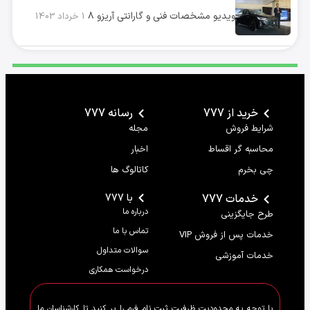
ویدیو مشخصات فنی و گارانتی آریزو ۸
1 خرداد 1403
خرید از 777
رسانه 777
شرایط فروش
مجله
محاسبه گر اقساط
اخبار
چی بخرم
کاتالوگ ها
خدمات 777
با 777
درباره ما
طرح جایگزینی
تماس با ما
خدمات پس از فروش VIP
سوالات متداول
خدمات آموزشی
درخواست همکاری
با توجه به محدودیت ظرفیت ثبت نام فرم را پر کنید تا کارشناسان ما