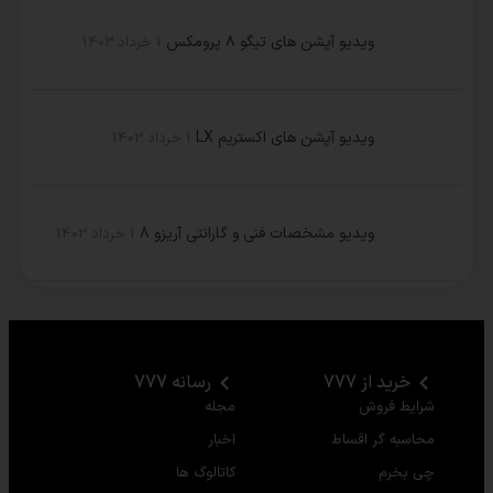
ویدیو آپشن های تیگو ۸ پرومکس
1 خرداد 1403
ویدیو آپشن های اکستریم LX
1 خرداد 1403
ویدیو مشخصات فنی و گارانتی آریزو ۸
1 خرداد 1403
خرید از 777
رسانه 777
شرایط فروش
مجله
محاسبه گر اقساط
اخبار
چی بخرم
کاتالوگ ها