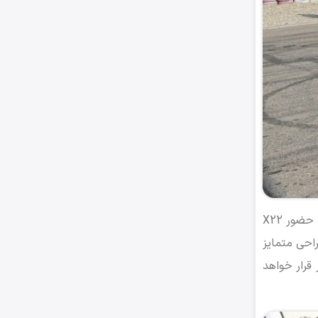
X55 در زمان عرضه در سال 1398، از دیدگاه ظاهری با سایر محصولات مدیران خودرو تفاوت بسیاری داشت. این تفاوت اولین بار با حضور X22
 نشان دهنده اعمال تغییرات در زبان طراحی برند چری بود. X55 نیز با طراحی متمایز
قرار خواهد