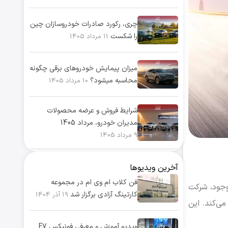
چری، رکورد صادرات خودروسازان چین
را شکست
11 مرداد 1405
میزان پیمایش خودروهای برقی چگونه
محاسبه میشود؟
10 مرداد 1405
شرایط فروش و عرضه محصولات
مدیران خودرو، مرداد 1405
9 مرداد 1405
آخرین ویدیوها
فن کلاب ام وی ام در مجموعه
 کشور شد. با این وجود، شرکت
کارتینگ آزادی برگزار شد
19 آذر 1404
می‌کند. این
ویدیو آموزش و معرفی فونیکس F7